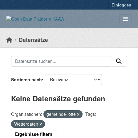
Überspringen zum Hauptinhalt
Einloggen
Datensätze
Sortieren nach
Keine Datensätze gefunden
Organisationen:
gemeinde-lotte
Tags:
Wetterdaten
Ergebnisse filtern