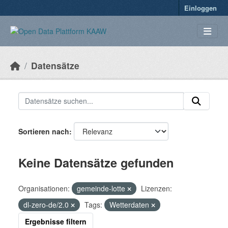
Überspringen zum Hauptinhalt
Einloggen
Datensätze
Sortieren nach
Keine Datensätze gefunden
Organisationen:
gemeinde-lotte
Lizenzen:
dl-zero-de/2.0
Tags:
Wetterdaten
Ergebnisse filtern