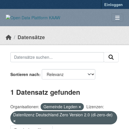
Überspringen zum Hauptinhalt
Einloggen
Datensätze
Sortieren nach
1 Datensatz gefunden
Organisationen:
Gemeinde Legden
Lizenzen:
Datenlizenz Deutschland Zero Version 2.0 (dl-zero-de)