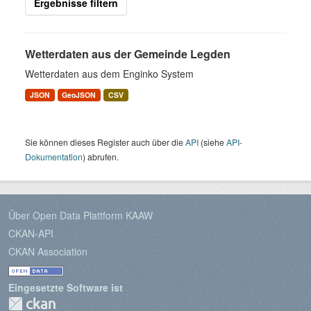
Ergebnisse filtern
Wetterdaten aus der Gemeinde Legden
Wetterdaten aus dem Enginko System
JSON
GeoJSON
CSV
Sie können dieses Register auch über die
API
(siehe
API-
Dokumentation
) abrufen.
Über Open Data Plattform KAAW
CKAN-API
CKAN Association
Eingesetzte Software ist