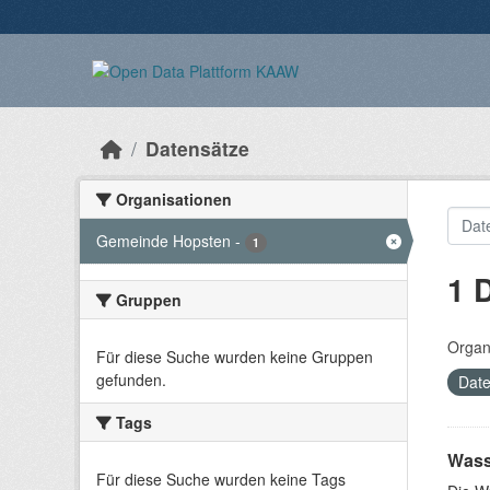
Überspringen zum Hauptinhalt
Datensätze
Organisationen
Gemeinde Hopsten
-
1
1 
Gruppen
Organ
Für diese Suche wurden keine Gruppen
gefunden.
Date
Tags
Wass
Für diese Suche wurden keine Tags