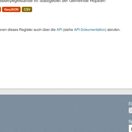
asserpegelstände im Stadtgebiet der Gemeinde Hopsten
GeoJSON
CSV
nnen dieses Register auch über die
API
(siehe
API-Dokumentation
) abrufen.
E
S