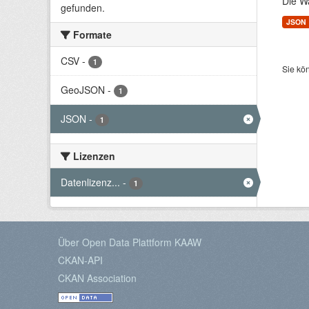
Die W
gefunden.
JSON
Formate
CSV
-
1
Sie kö
GeoJSON
-
1
JSON
-
1
Lizenzen
Datenlizenz...
-
1
Über Open Data Plattform KAAW
CKAN-API
CKAN Association