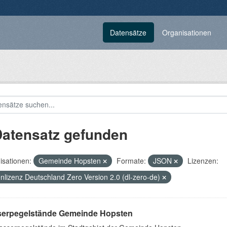
Datensätze
Organisationen
Datensatz gefunden
isationen:
Gemeinde Hopsten
Formate:
JSON
Lizenzen:
nlizenz Deutschland Zero Version 2.0 (dl-zero-de)
erpegelstände Gemeinde Hopsten