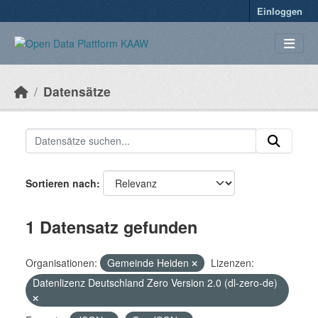
Überspringen zum Hauptinhalt
Einloggen
Datensätze
Sortieren nach
1 Datensatz gefunden
Organisationen:
Gemeinde Heiden
Lizenzen:
Datenlizenz Deutschland Zero Version 2.0 (dl-zero-de)