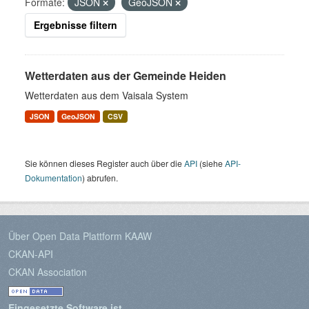
Formate:
JSON
GeoJSON
Ergebnisse filtern
Wetterdaten aus der Gemeinde Heiden
Wetterdaten aus dem Vaisala System
JSON
GeoJSON
CSV
Sie können dieses Register auch über die
API
(siehe
API-
Dokumentation
) abrufen.
Über Open Data Plattform KAAW
CKAN-API
CKAN Association
Eingesetzte Software ist