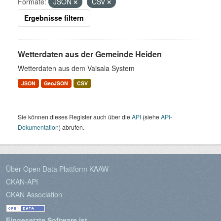
Formate:
JSON
CSV
Ergebnisse filtern
Wetterdaten aus der Gemeinde Heiden
Wetterdaten aus dem Vaisala System
JSON
GeoJSON
CSV
Sie können dieses Register auch über die
API
(siehe
API-
Dokumentation
) abrufen.
Über Open Data Plattform KAAW
CKAN-API
CKAN Association
Eingesetzte Software ist