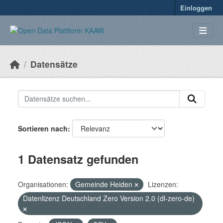
Überspringen zum Hauptinhalt
Einloggen
Datensätze
Sortieren nach
1 Datensatz gefunden
Organisationen:
Gemeinde Heiden
Lizenzen:
Datenlizenz Deutschland Zero Version 2.0 (dl-zero-de)