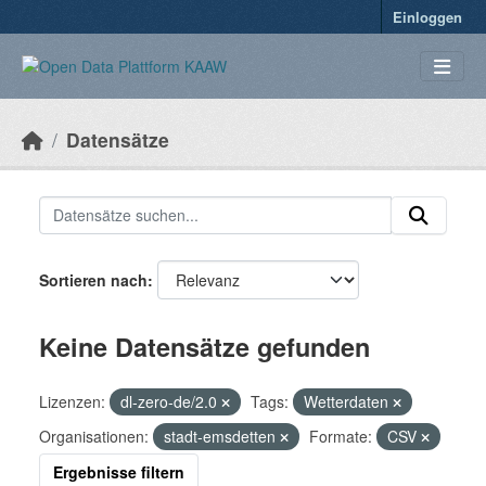
Überspringen zum Hauptinhalt
Einloggen
Datensätze
Sortieren nach
Keine Datensätze gefunden
Lizenzen:
dl-zero-de/2.0
Tags:
Wetterdaten
Organisationen:
stadt-emsdetten
Formate:
CSV
Ergebnisse filtern