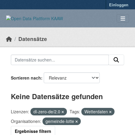
Überspringen zum Hauptinhalt
Einloggen
Datensätze
Sortieren nach
Keine Datensätze gefunden
Lizenzen:
dl-zero-de/2.0
Tags:
Wetterdaten
Organisationen:
gemeinde-lotte
Ergebnisse filtern