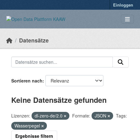
Überspringen zum Hauptinhalt
Einloggen
Datensätze
Sortieren nach
Keine Datensätze gefunden
Lizenzen:
dl-zero-de/2.0
Formate:
JSON
Tags:
Wasserpegel
Ergebnisse filtern