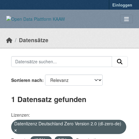
Überspringen zum Hauptinhalt
Einloggen
Datensätze
Sortieren nach
1 Datensatz gefunden
Lizenzen:
Datenlizenz Deutschland Zero Version 2.0 (dl-zero-de)