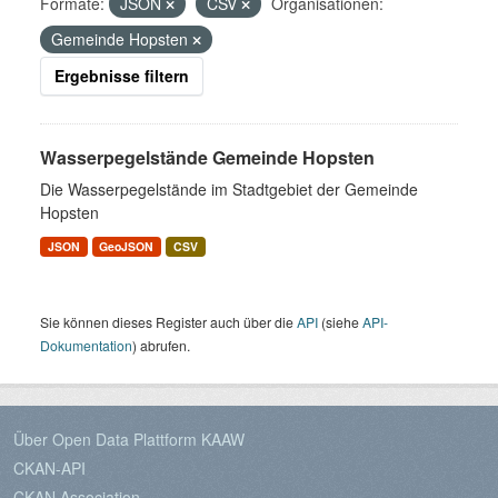
Formate:
JSON
CSV
Organisationen:
Gemeinde Hopsten
Ergebnisse filtern
Wasserpegelstände Gemeinde Hopsten
Die Wasserpegelstände im Stadtgebiet der Gemeinde
Hopsten
JSON
GeoJSON
CSV
Sie können dieses Register auch über die
API
(siehe
API-
Dokumentation
) abrufen.
Über Open Data Plattform KAAW
CKAN-API
CKAN Association