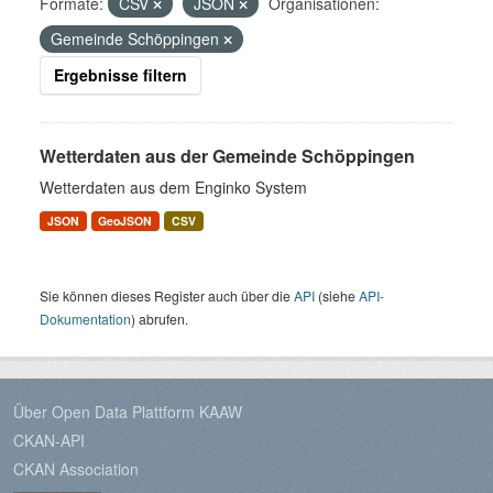
Formate:
CSV
JSON
Organisationen:
Gemeinde Schöppingen
Ergebnisse filtern
Wetterdaten aus der Gemeinde Schöppingen
Wetterdaten aus dem Enginko System
JSON
GeoJSON
CSV
Sie können dieses Register auch über die
API
(siehe
API-
Dokumentation
) abrufen.
Über Open Data Plattform KAAW
CKAN-API
CKAN Association