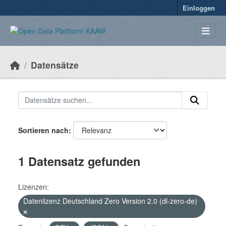
Überspringen zum Hauptinhalt
Einloggen
Datensätze
Sortieren nach
1 Datensatz gefunden
Lizenzen:
Datenlizenz Deutschland Zero Version 2.0 (dl-zero-de)