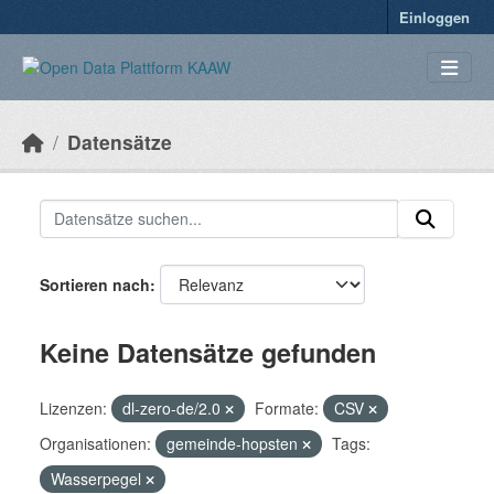
Überspringen zum Hauptinhalt
Einloggen
Datensätze
Sortieren nach
Keine Datensätze gefunden
Lizenzen:
dl-zero-de/2.0
Formate:
CSV
Organisationen:
gemeinde-hopsten
Tags:
Wasserpegel