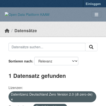
Überspringen zum Hauptinhalt
Einloggen
Datensätze
Sortieren nach
1 Datensatz gefunden
Lizenzen:
Datenlizenz Deutschland Zero Version 2.0 (dl-zero-de)