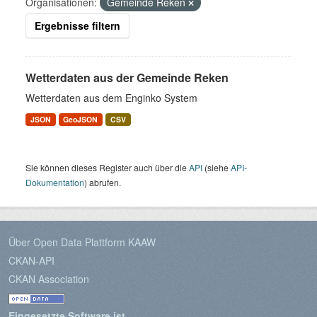
Organisationen:
Gemeinde Reken
Ergebnisse filtern
Wetterdaten aus der Gemeinde Reken
Wetterdaten aus dem Enginko System
JSON
GeoJSON
CSV
Sie können dieses Register auch über die
API
(siehe
API-
Dokumentation
) abrufen.
Über Open Data Plattform KAAW
CKAN-API
CKAN Association
Eingesetzte Software ist