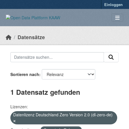
Überspringen zum Hauptinhalt
Einloggen
Datensätze
Sortieren nach
1 Datensatz gefunden
Lizenzen:
Datenlizenz Deutschland Zero Version 2.0 (dl-zero-de)