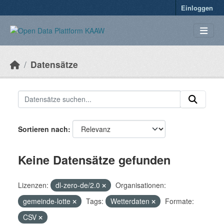
Überspringen zum Hauptinhalt
Einloggen
Datensätze
Sortieren nach
Keine Datensätze gefunden
Lizenzen:
dl-zero-de/2.0
Organisationen:
gemeinde-lotte
Tags:
Wetterdaten
Formate:
CSV