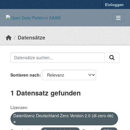
Überspringen zum Hauptinhalt
Einloggen
Datensätze
Sortieren nach
1 Datensatz gefunden
Lizenzen:
Datenlizenz Deutschland Zero Version 2.0 (dl-zero-de)