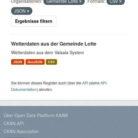
Organisationen:
Gemeinde Lotte
Formate:
CSV
JSON
Ergebnisse filtern
Wetterdaten aus der Gemeinde Lotte
Wetterdaten aus dem Vaisala System
JSON
GeoJSON
CSV
Sie können dieses Register auch über die
API
(siehe
API-
Dokumentation
) abrufen.
Über Open Data Plattform KAAW
CKAN-API
CKAN Association