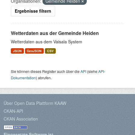
Organisationen:
Gemeinde Heiden
Ergebnisse filtern
Wetterdaten aus der Gemeinde Heiden
Wetterdaten aus dem Vaisala System
JSON
GeoJSON
CSV
Sie können dieses Register auch über die
API
(siehe
API-
Dokumentation
) abrufen.
Über Open Data Plattform KAAW
CKAN-API
CKAN Association
Eingesetzte Software ist