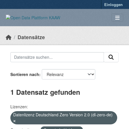
Überspringen zum Hauptinhalt
Einloggen
Datensätze
Sortieren nach
1 Datensatz gefunden
Lizenzen:
Datenlizenz Deutschland Zero Version 2.0 (dl-zero-de)