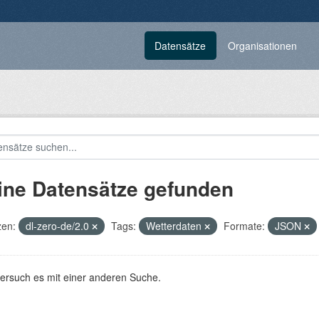
Datensätze
Organisationen
ine Datensätze gefunden
zen:
dl-zero-de/2.0
Tags:
Wetterdaten
Formate:
JSON
versuch es mit einer anderen Suche.