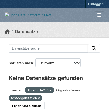
Überspringen zum Hauptinhalt
Einloggen
Datensätze
Sortieren nach
Keine Datensätze gefunden
Lizenzen:
dl-zero-de/2.0
Organisationen:
test-organisation
Ergebnisse filtern