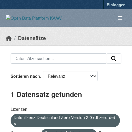
Überspringen zum Hauptinhalt
Einloggen
Datensätze
Sortieren nach
1 Datensatz gefunden
Lizenzen:
Datenlizenz Deutschland Zero Version 2.0 (dl-zero-de)