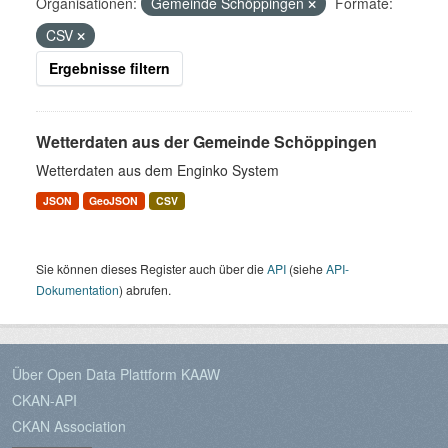
Organisationen:
Gemeinde Schöppingen
Formate:
CSV
Ergebnisse filtern
Wetterdaten aus der Gemeinde Schöppingen
Wetterdaten aus dem Enginko System
JSON
GeoJSON
CSV
Sie können dieses Register auch über die
API
(siehe
API-
Dokumentation
) abrufen.
Über Open Data Plattform KAAW
CKAN-API
CKAN Association