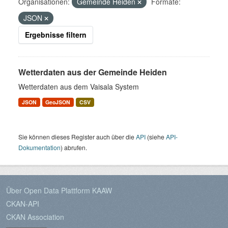
Organisationen:
Gemeinde Heiden
Formate:
JSON
Ergebnisse filtern
Wetterdaten aus der Gemeinde Heiden
Wetterdaten aus dem Vaisala System
JSON
GeoJSON
CSV
Sie können dieses Register auch über die
API
(siehe
API-
Dokumentation
) abrufen.
Über Open Data Plattform KAAW
CKAN-API
CKAN Association