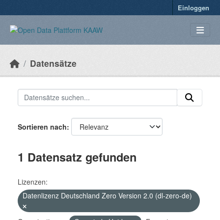
Überspringen zum Hauptinhalt
Einloggen
Datensätze
Sortieren nach
1 Datensatz gefunden
Lizenzen:
Datenlizenz Deutschland Zero Version 2.0 (dl-zero-de)