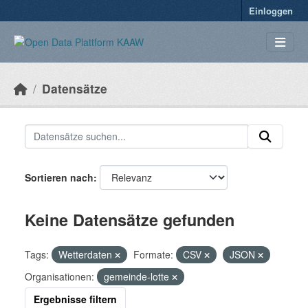
Überspringen zum Hauptinhalt
Einloggen
Datensätze
Sortieren nach
Keine Datensätze gefunden
Tags:
Wetterdaten
Formate:
CSV
JSON
Organisationen:
gemeinde-lotte
Ergebnisse filtern