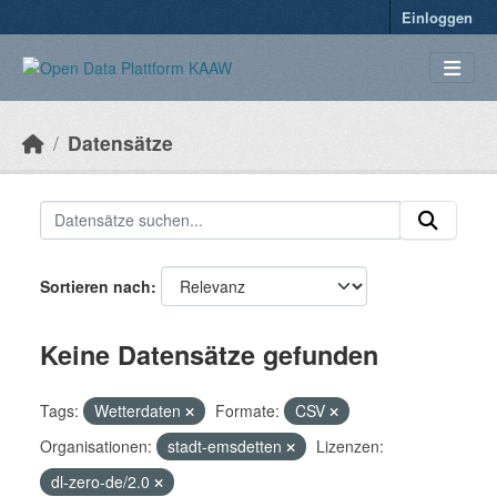
Überspringen zum Hauptinhalt
Einloggen
Datensätze
Sortieren nach
Keine Datensätze gefunden
Tags:
Wetterdaten
Formate:
CSV
Organisationen:
stadt-emsdetten
Lizenzen:
dl-zero-de/2.0