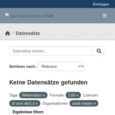
Überspringen zum Hauptinhalt
Einloggen
Datensätze
Sortieren nach
Keine Datensätze gefunden
Tags:
Wetterdaten
Formate:
CSV
Lizenzen:
dl-zero-de/2.0
Organisationen:
stadt-vreden
Ergebnisse filtern