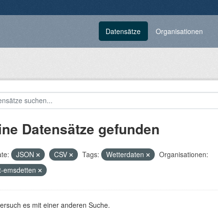
Datensätze
Organisationen
ine Datensätze gefunden
te:
JSON
CSV
Tags:
Wetterdaten
Organisationen:
t-emsdetten
versuch es mit einer anderen Suche.