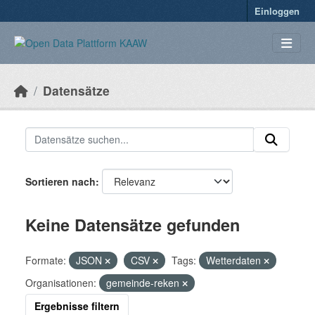
Überspringen zum Hauptinhalt
Einloggen
Datensätze
Sortieren nach
Keine Datensätze gefunden
Formate:
JSON
CSV
Tags:
Wetterdaten
Organisationen:
gemeinde-reken
Ergebnisse filtern