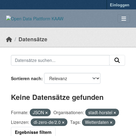
Überspringen zum Hauptinhalt
Einloggen
Datensätze
Sortieren nach
Keine Datensätze gefunden
Formate:
JSON
Organisationen:
stadt-horstel
Lizenzen:
dl-zero-de/2.0
Tags:
Wetterdaten
Ergebnisse filtern