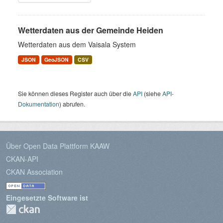
Wetterdaten aus der Gemeinde Heiden
Wetterdaten aus dem Vaisala System
JSON
GeoJSON
CSV
Sie können dieses Register auch über die
API
(siehe
API-
Dokumentation
) abrufen.
Über Open Data Plattform KAAW
CKAN-API
CKAN Association
Eingesetzte Software ist