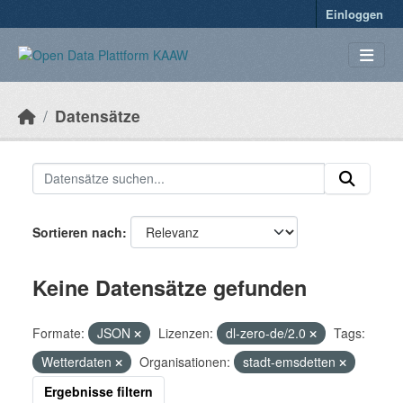
Überspringen zum Hauptinhalt
Einloggen
Datensätze
Sortieren nach
Keine Datensätze gefunden
Formate:
JSON
Lizenzen:
dl-zero-de/2.0
Tags:
Wetterdaten
Organisationen:
stadt-emsdetten
Ergebnisse filtern