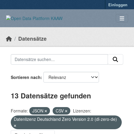
Überspringen zum Hauptinhalt
Einloggen
Datensätze
Sortieren nach
13 Datensätze gefunden
Formate:
JSON
CSV
Lizenzen:
Datenlizenz Deutschland Zero Version 2.0 (dl-zero-de)