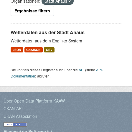
Organisationen:
Stadt Ahaus
Ergebnisse filtern
Wetterdaten aus der Stadt Ahaus
Wetterdaten aus dem Enginko System
JSON
GeoJSON
CSV
Sie können dieses Register auch über die
API
(siehe
API-
Dokumentation
) abrufen.
Über Open Data Plattform KAAW
CKAN-API
CKAN Association
Eingesetzte Software ist