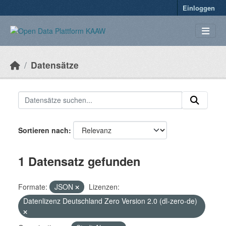
Überspringen zum Hauptinhalt
Einloggen
Datensätze
Sortieren nach
1 Datensatz gefunden
Formate:
JSON
Lizenzen:
Datenlizenz Deutschland Zero Version 2.0 (dl-zero-de)