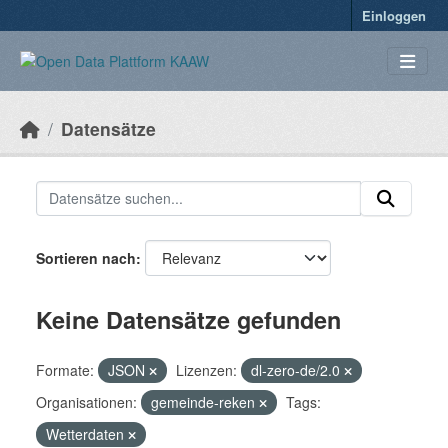
Überspringen zum Hauptinhalt
Einloggen
Datensätze
Sortieren nach
Keine Datensätze gefunden
Formate:
JSON
Lizenzen:
dl-zero-de/2.0
Organisationen:
gemeinde-reken
Tags:
Wetterdaten