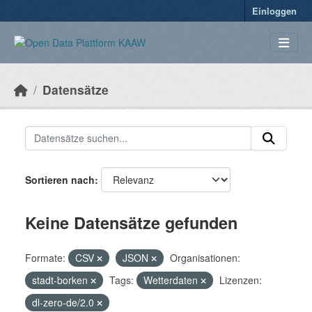
Überspringen zum Hauptinhalt
Einloggen
Datensätze
Sortieren nach
Keine Datensätze gefunden
Formate:
CSV
JSON
Organisationen:
stadt-borken
Tags:
Wetterdaten
Lizenzen:
dl-zero-de/2.0