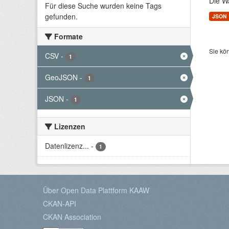
Die W
Für diese Suche wurden keine Tags
gefunden.
JSON
Formate
Sie kö
CSV
-
1
GeoJSON
-
1
JSON
-
1
Lizenzen
Datenlizenz...
-
1
Über Open Data Plattform KAAW
CKAN-API
CKAN Association