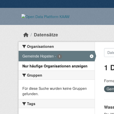
Überspringen zum Hauptinhalt
Datensätze
Organisationen
Gemeinde Hopsten
-
1
1 
Nur häufige Organisationen anzeigen
Gruppen
Forma
Für diese Suche wurden keine Gruppen
Gem
gefunden.
Tags
Wass