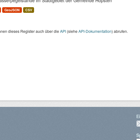
asserpegelstände im Stadtgebiet der Gemeinde Hopsten
GeoJSON
CSV
nnen dieses Register auch über die
API
(siehe
API-Dokumentation
) abrufen.
E
S