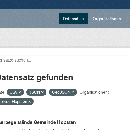
Datensätze
Organisationen
Datensatz gefunden
te:
CSV
JSON
GeoJSON
Organisationen:
einde Hopsten
erpegelstände Gemeinde Hopsten