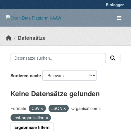
Überspringen zum Hauptinhalt
Einloggen
Datensätze
Sortieren nach
Keine Datensätze gefunden
Formate:
CSV
JSON
Organisationen:
test-organisation
Ergebnisse filtern