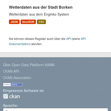
Wetterdaten aus der Stadt Borken
Wetterdaten aus dem Enginko System
JSON
GeoJSON
CSV
Sie können dieses Register auch über die
API
(siehe
API-
Dokumentation
) abrufen.
Über Open Data Plattform KAAW
CKAN-API
CKAN Association
Eingesetzte Software ist
Sprache