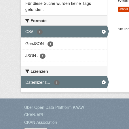
Wette
Für diese Suche wurden keine Tags
gefunden.
JSON
Formate
Sie kö
CSV
-
1
GeoJSON
-
1
JSON
-
1
Lizenzen
Datenlizenz...
-
1
Über Open Data Plattform KAAW
CKAN-API
CKAN Association