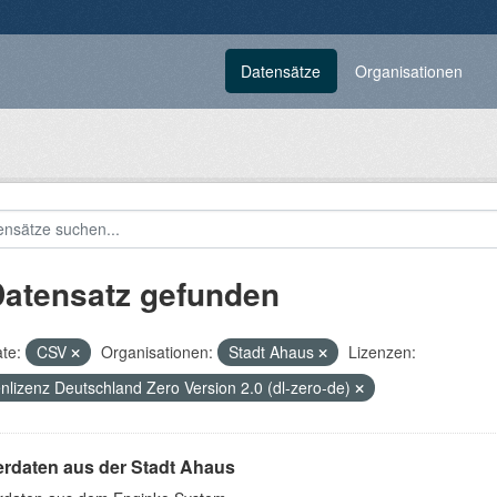
Datensätze
Organisationen
Datensatz gefunden
te:
CSV
Organisationen:
Stadt Ahaus
Lizenzen:
nlizenz Deutschland Zero Version 2.0 (dl-zero-de)
erdaten aus der Stadt Ahaus