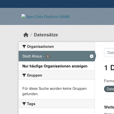
Überspringen zum Hauptinhalt
Datensätze
Organisationen
Stadt Ahaus
-
1
1 
Nur häufige Organisationen anzeigen
Gruppen
Forma
Für diese Suche wurden keine Gruppen
Date
gefunden.
Tags
Wett