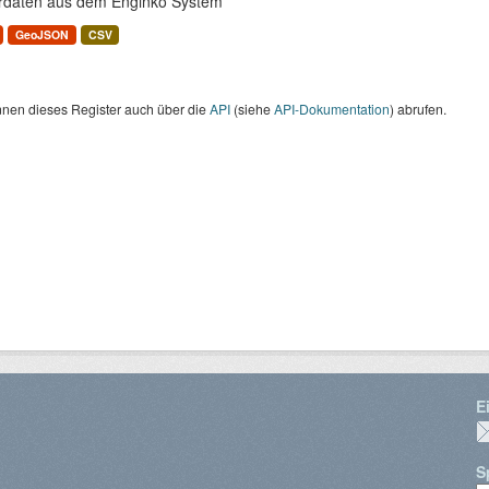
rdaten aus dem Enginko System
GeoJSON
CSV
nnen dieses Register auch über die
API
(siehe
API-Dokumentation
) abrufen.
E
S