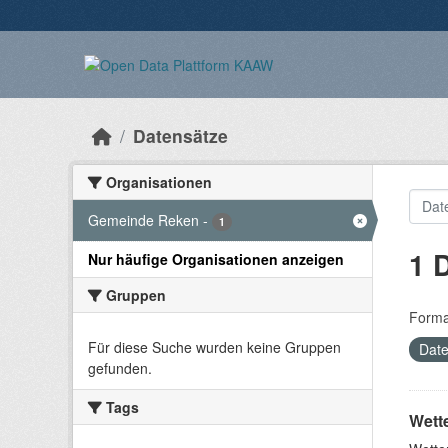
Überspringen zum Hauptinhalt
Datensätze
Organisationen
Gemeinde Reken
-
1
1 
Nur häufige Organisationen anzeigen
Gruppen
Forma
Für diese Suche wurden keine Gruppen
Date
gefunden.
Tags
Wett