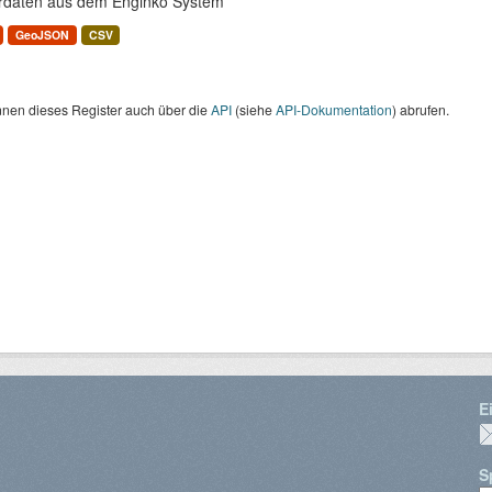
rdaten aus dem Enginko System
GeoJSON
CSV
nnen dieses Register auch über die
API
(siehe
API-Dokumentation
) abrufen.
E
S