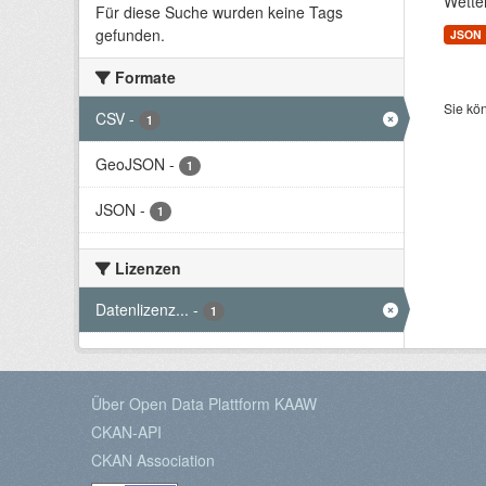
Wette
Für diese Suche wurden keine Tags
gefunden.
JSON
Formate
Sie kö
CSV
-
1
GeoJSON
-
1
JSON
-
1
Lizenzen
Datenlizenz...
-
1
Über Open Data Plattform KAAW
CKAN-API
CKAN Association