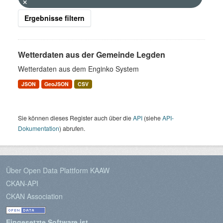
Ergebnisse filtern
Wetterdaten aus der Gemeinde Legden
Wetterdaten aus dem Enginko System
JSON
GeoJSON
CSV
Sie können dieses Register auch über die
API
(siehe
API-
Dokumentation
) abrufen.
Über Open Data Plattform KAAW
CKAN-API
CKAN Association
Eingesetzte Software ist