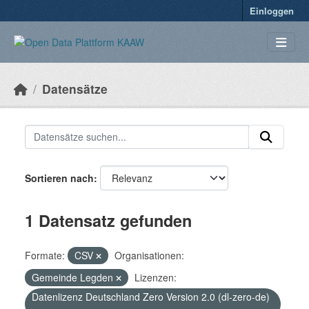
Überspringen zum Hauptinhalt
Einloggen
Datensätze
Sortieren nach
1 Datensatz gefunden
Formate:
CSV
Organisationen:
Gemeinde Legden
Lizenzen:
Datenlizenz Deutschland Zero Version 2.0 (dl-zero-de)