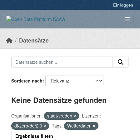
Überspringen zum Hauptinhalt
Einloggen
Datensätze
Sortieren nach
Keine Datensätze gefunden
Organisationen:
stadt-vreden
Lizenzen:
dl-zero-de/2.0
Tags:
Wetterdaten
Ergebnisse filtern