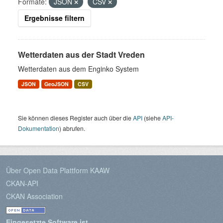
Formate:
JSON
CSV
Ergebnisse filtern
Wetterdaten aus der Stadt Vreden
Wetterdaten aus dem Enginko System
JSON
GeoJSON
CSV
Sie können dieses Register auch über die
API
(siehe
API-
Dokumentation
) abrufen.
Über Open Data Plattform KAAW
CKAN-API
CKAN Association
Eingesetzte Software ist