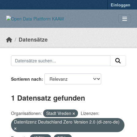
Überspringen zum Hauptinhalt
Einloggen
Datensätze
Sortieren nach
1 Datensatz gefunden
Organisationen:
Stadt Vreden
Lizenzen:
Datenlizenz Deutschland Zero Version 2.0 (dl-zero-de)