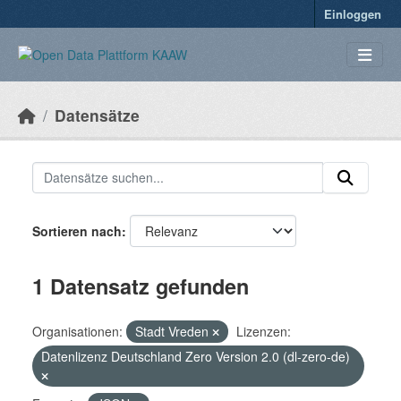
Überspringen zum Hauptinhalt
Einloggen
Datensätze
Sortieren nach
1 Datensatz gefunden
Organisationen:
Stadt Vreden
Lizenzen:
Datenlizenz Deutschland Zero Version 2.0 (dl-zero-de)