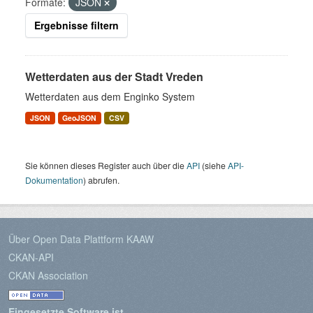
Formate:
JSON
Ergebnisse filtern
Wetterdaten aus der Stadt Vreden
Wetterdaten aus dem Enginko System
JSON
GeoJSON
CSV
Sie können dieses Register auch über die
API
(siehe
API-
Dokumentation
) abrufen.
Über Open Data Plattform KAAW
CKAN-API
CKAN Association
Eingesetzte Software ist