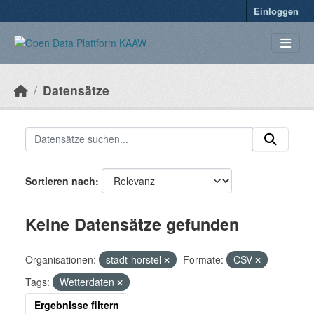
Überspringen zum Hauptinhalt
Einloggen
Datensätze
Sortieren nach
Keine Datensätze gefunden
Organisationen:
stadt-horstel
Formate:
CSV
Tags:
Wetterdaten
Ergebnisse filtern