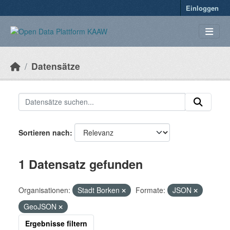
Überspringen zum Hauptinhalt
Einloggen
Datensätze
Sortieren nach
1 Datensatz gefunden
Organisationen:
Stadt Borken
Formate:
JSON
GeoJSON
Ergebnisse filtern