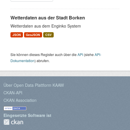
Wetterdaten aus der Stadt Borken
Wetterdaten aus dem Enginko System
JSON
GeoJSON
CSV
Sie können dieses Register auch über die
API
(siehe
API-
Dokumentation
) abrufen.
Über Open Data Plattform KAAW
CKAN-API
CKAN Association
Eingesetzte Software ist