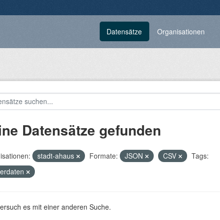
Datensätze
Organisationen
ine Datensätze gefunden
isationen:
stadt-ahaus
Formate:
JSON
CSV
Tags:
terdaten
versuch es mit einer anderen Suche.