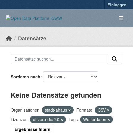
Überspringen zum Hauptinhalt
Einloggen
Datensätze
Sortieren nach
Keine Datensätze gefunden
Organisationen:
stadt-ahaus
Formate:
CSV
Lizenzen:
dl-zero-de/2.0
Tags:
Wetterdaten
Ergebnisse filtern