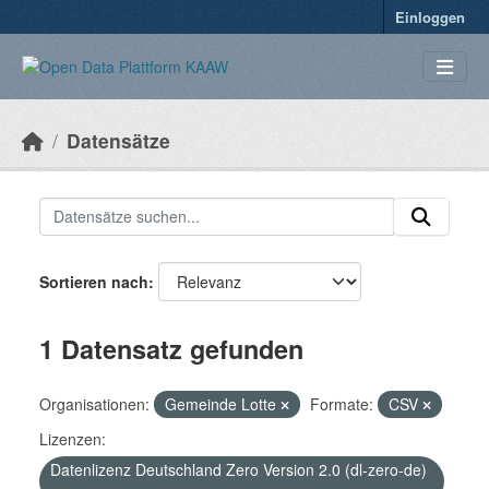
Überspringen zum Hauptinhalt
Einloggen
Datensätze
Sortieren nach
1 Datensatz gefunden
Organisationen:
Gemeinde Lotte
Formate:
CSV
Lizenzen:
Datenlizenz Deutschland Zero Version 2.0 (dl-zero-de)