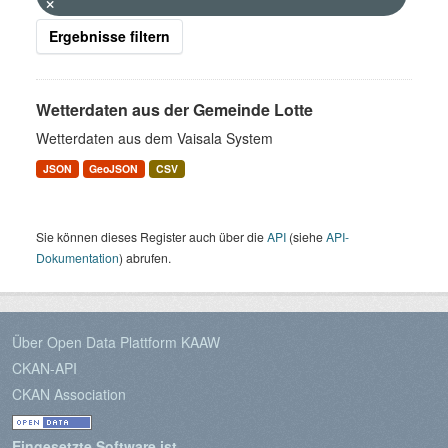
Ergebnisse filtern
Wetterdaten aus der Gemeinde Lotte
Wetterdaten aus dem Vaisala System
JSON
GeoJSON
CSV
Sie können dieses Register auch über die
API
(siehe
API-
Dokumentation
) abrufen.
Über Open Data Plattform KAAW
CKAN-API
CKAN Association
Eingesetzte Software ist