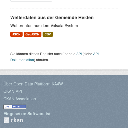
Wetterdaten aus der Gemeinde Heiden
Wetterdaten aus dem Vaisala System
JSON
GeoJSON
CSV
Sie können dieses Register auch über die
API
(siehe
API-
Dokumentation
) abrufen.
Über Open Data Plattform KAAW
CKAN-API
CKAN Association
Eingesetzte Software ist