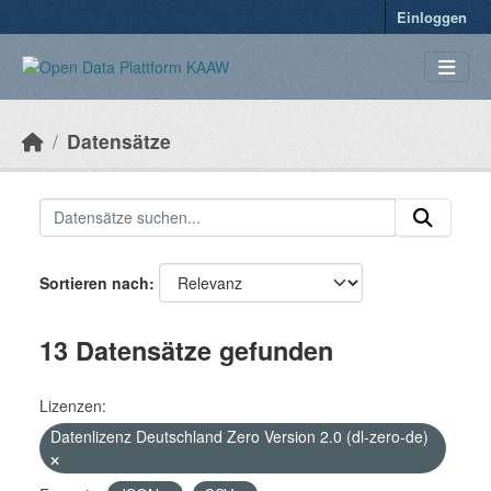
Überspringen zum Hauptinhalt
Einloggen
Datensätze
Sortieren nach
13 Datensätze gefunden
Lizenzen:
Datenlizenz Deutschland Zero Version 2.0 (dl-zero-de)