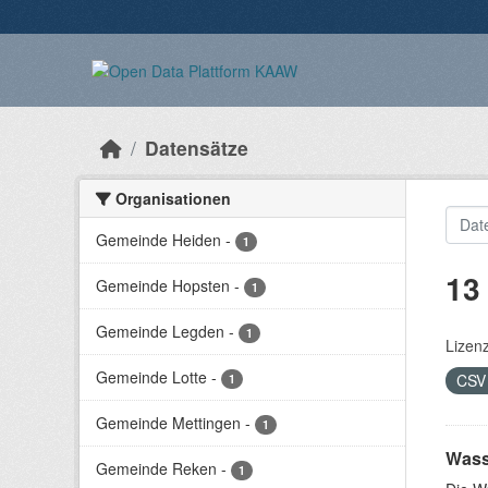
Überspringen zum Hauptinhalt
Datensätze
Organisationen
Gemeinde Heiden
-
1
13
Gemeinde Hopsten
-
1
Gemeinde Legden
-
1
Lizen
Gemeinde Lotte
-
CS
1
Gemeinde Mettingen
-
1
Wass
Gemeinde Reken
-
1