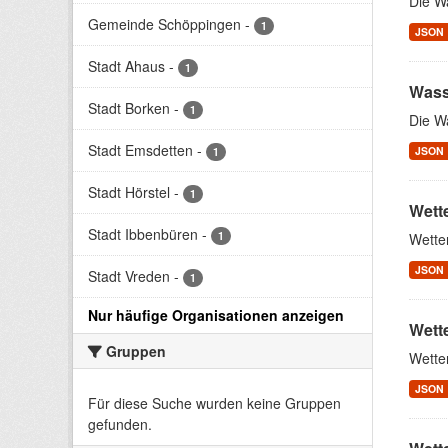
Die W
Gemeinde Schöppingen
-
1
JSON
Stadt Ahaus
-
1
Wass
Stadt Borken
-
1
Die W
Stadt Emsdetten
-
JSON
1
Stadt Hörstel
-
1
Wett
Stadt Ibbenbüren
-
1
Wette
JSON
Stadt Vreden
-
1
Nur häufige Organisationen anzeigen
Wett
Gruppen
Wette
JSON
Für diese Suche wurden keine Gruppen
gefunden.