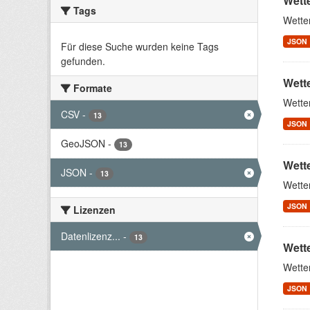
Wett
Tags
Wette
JSON
Für diese Suche wurden keine Tags
gefunden.
Wette
Formate
Wette
CSV
-
13
JSON
GeoJSON
-
13
Wett
JSON
-
13
Wette
JSON
Lizenzen
Datenlizenz...
-
13
Wett
Wette
JSON